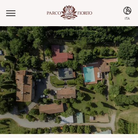
ITA
ITA
ENG